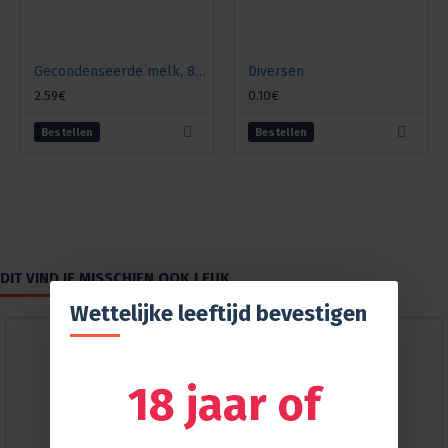
Gecondenseerde melk, 8% vet, 397 gr.
Diversen
2.59€
0.10€
Bestellen
Bestellen
DIT VIND JE MISSCHIEN OOK LEUK
Wettelijke leeftijd bevestigen
18 jaar of