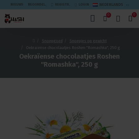
NIEUWS
BEOORDEL.
REGISTR.
LOGIN
NEDERLANDS
0
0
Snoepgoed
Snoepjes op gewicht
Oekraïense chocolaatjes Roshen "Romashka", 250 g
Oekraïense chocolaatjes Roshen
"Romashka", 250 g