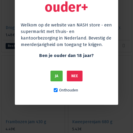
ouder+
Welkom op de website van NASH store - een
Droge cranberry jelly, 240 gr.
Droge kersenjelly, 240 gr.
supermarkt met thuis- en
1.48€
1.49€
kantoorbezorging in Nederland. Bevestig de
meerderjarigheid om toegang te krijgen.
Bestellen
Bestellen
Ben je ouder dan 18 jaar?
JA
NEE
Onthouden
Frambozen jam 430 g
Kweeperenjam 680 g
4.49€
5.43€