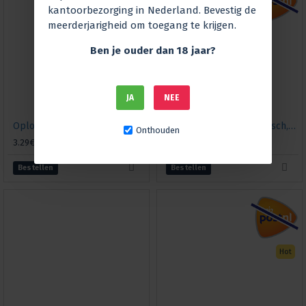
kantoorbezorging in Nederland. Bevestig de
meerderjarigheid om toegang te krijgen.
Ben je ouder dan 18 jaar?
JA
NEE
Oplosbaar cichorei, 150 g
Bevroren soepset Sib Fisch, 800g
Onthouden
3.29€
4.99€
Bestellen
Bestellen
Hot