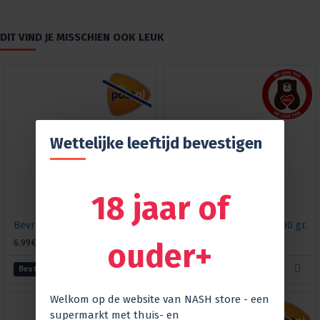
DIT VIND JE MISSCHIEN OOK LEUK
Wettelijke leeftijd bevestigen
18 jaar of
Bevroren bessendrank Vsegda pozhaluysta! "Bessen glühwein", 300g
Honing lindebloesem, 500 gr.
ouder+
6.99€
7.99€
Bestellen
Bestellen
Welkom op de website van NASH store - een
supermarkt met thuis- en