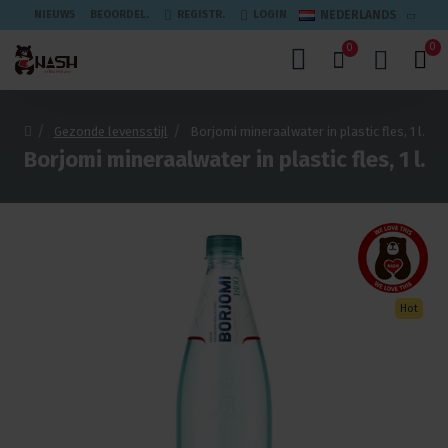
NIEUWS
BEOORDEL.
REGISTR.
LOGIN
NEDERLANDS
0
0
Gezonde levensstijl
Borjomi mineraalwater in plastic fles, 1 l.
Borjomi mineraalwater in plastic fles, 1 l.
Hot