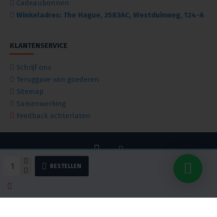
Cadeaubonnen
Winkeladres: The Hague, 2583AC, Westduinweg, 124-A
KLANTENSERVICE
Schrijf ons
Teruggave van goederen
Sitemap
Samenwerking
Feedback achterlaten
BESTELLEN
iDeal
Copyright © 2019 — 2025, NASH, Alle rechten voorbehouden