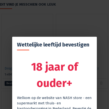
DIT VIND JE MISSCHIEN OOK LEUK
Wettelijke leeftijd bevestigen
18 jaar of
Droge cranberry jelly, 240 gr.
Droge kersenjelly, 240 gr.
1.48€
1.49€
ouder+
Bestellen
Bestellen
Welkom op de website van NASH store - een
supermarkt met thuis- en
kantoorbezorging in Nederland. Bevestig de