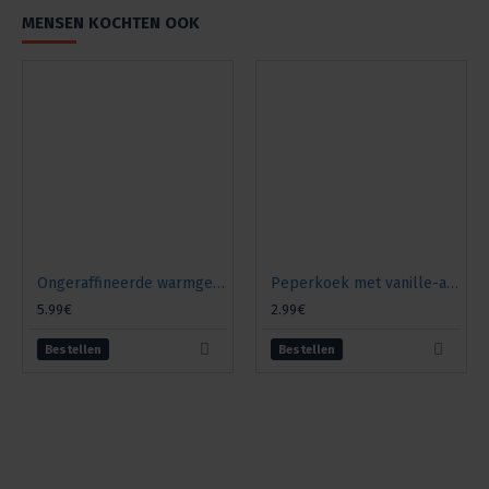
MENSEN KOCHTEN OOK
Ongeraffineerde warmgeperste zonnebloemolie Zateya, 1l
Peperkoek met vanille-aroma, 400 g
5.99€
2.99€
Bestellen
Bestellen