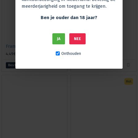
meerderjarigheid om toegang te krijgen.
Ben je ouder dan 18 jaar?
JA
NEE
Frambozen jam 430 g
Kweeperenjam 680 g
Onthouden
4.49€
5.43€
Bestellen
Bestellen
Hot